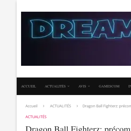
ACCUEIL
ACTUALITÉS
AVIS
GAMESCOM
I
Accueil
ACTUALITÉS
Dragon Ball Fighterz: préc
ACTUALITÉS
Dragon Ball Fighterz: précom