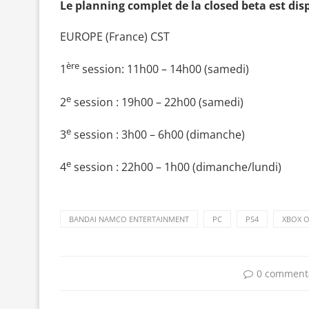
Le planning complet de la closed beta est disp
EUROPE (France) CST
ère
1
session: 11h00 – 14h00 (samedi)
e
2
session : 19h00 – 22h00 (samedi)
e
3
session : 3h00 – 6h00 (dimanche)
e
4
session : 22h00 – 1h00 (dimanche/lundi)
BANDAI NAMCO ENTERTAINMENT
PC
PS4
XBOX 
0 comment