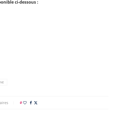
onible ci-dessous :
ONE
aires
0