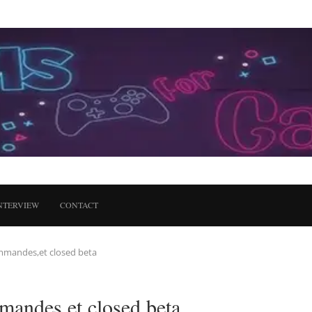
NTERVIEW
CONTACT
ommandes,et closed beta
mandes,et closed beta