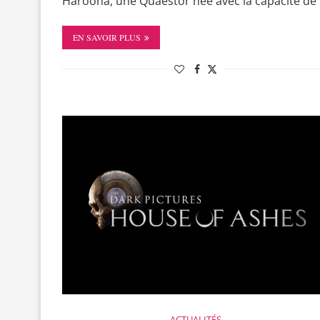
Haroona, une Quaestor née avec la capacité de
EN SAVOIR PLUS
ACTUALITÉS