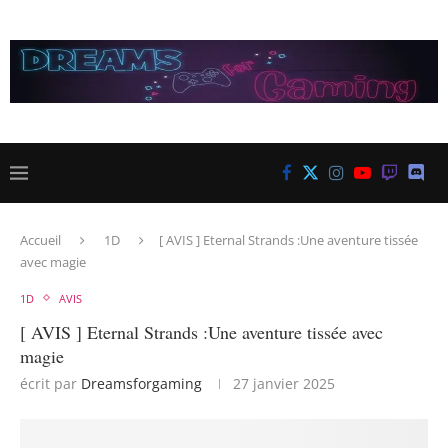
Accueil
1D
[ AVIS ] Eternal Strands :Une aventure tissée
avec magie
1D
AVIS
[ AVIS ] Eternal Strands :Une aventure tissée avec
magie
écrit par
Dreamsforgaming
27 janvier 2025