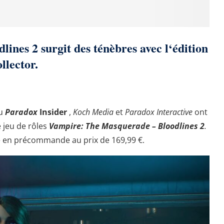
nes 2 surgit des ténèbres avec l
‘édition
ollector.
du
Paradox
Insider
,
Koch Media
et
Paradox Interactive
ont
e jeu de rôles
Vampire: The Masquerade – Bloodlines 2
.
le en précommande au prix de 169,99 €.