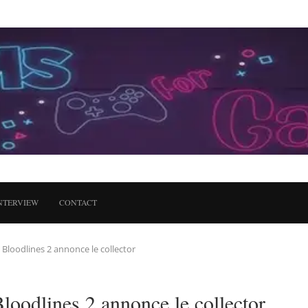
NTERVIEW
CONTACT
Bloodlines 2 annonce le collector
oodlines 2 annonce le collector