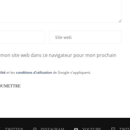
 mon site web dans ce navigateur pour mon prochain
lité
et les
conditions d'utilisation
de Google s'appliquent.
TWITTER
INSTAGRAM
YOUTUBE
TWIT