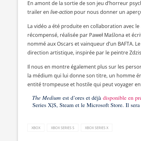
En amont de la sortie de son jeu d’horreur psy
trailer en
live-action
pour nous donner un aperç
La vidéo a été produite en collaboration avec le 
récompensé, réalisée par Paweł Maślona et écrit
nommé aux Oscars et vainqueur d’un BAFTA. Le f
direction artistique, inspirée par le peintre Zdzi
Il nous en montre également plus sur les pers
la médium qui lui donne son titre, un homme 
entité trompeuse et hostile qui peut voyager en
The Medium
est d’ores et déjà
disponible en 
Series X|S, Steam et le Microsoft Store. Il ser
XBOX
XBOX SERIES S
XBOX SERIES X