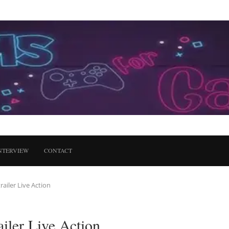
NTERVIEW
CONTACT
ailer Live Action
iler Live Action