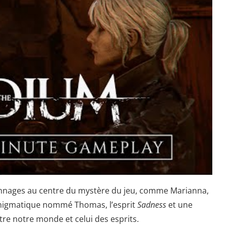
onnages au centre du mystère du jeu, comme Marianna,
énigmatique nommé Thomas, l’esprit
Sadness
et une
tre notre monde et celui des esprits.