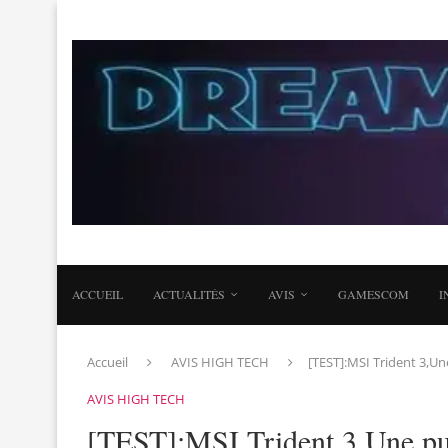
ACCUEIL
ACTUALITÉS
AVIS
GAMESCOM
I
Accueil
AVIS HIGH TECH
[TEST]:MSI Trident 3,U
AVIS HIGH TECH
[TEST]:MSI Trident 3,Une pu