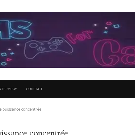
NTERVIEW
CONTACT
ne puissance concentrée
issance concentrée