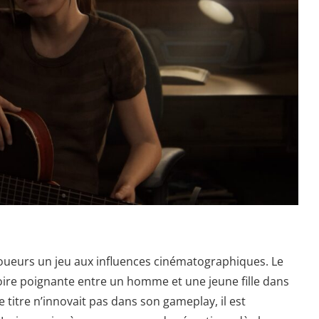
joueurs un jeu aux influences cinématographiques. Le
oire poignante entre un homme et une jeune fille dans
itre n’innovait pas dans son gameplay, il est