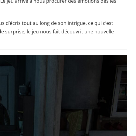
e jeu arrive à nous procurer des émotions dès les
us d’écris tout au long de son intrigue, ce qui c’est
 surprise, le jeu nous fait découvrit une nouvelle