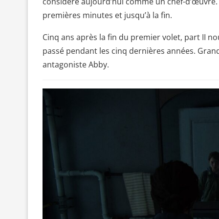
considéré aujourd’hui comme un chef-d’œuvre. L
premières minutes et jusqu’à la fin.
Cinq ans après la fin du premier volet, part II no
passé pendant les cinq dernières années. Grande
antagoniste Abby.