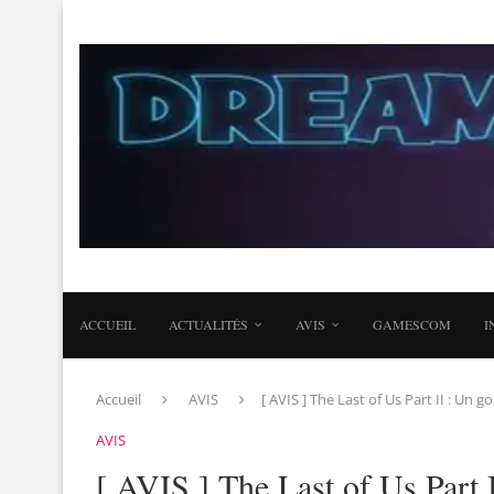
ACCUEIL
ACTUALITÉS
AVIS
GAMESCOM
I
Accueil
AVIS
[ AVIS ] The Last of Us Part II : Un
AVIS
[ AVIS ] The Last of Us Part 