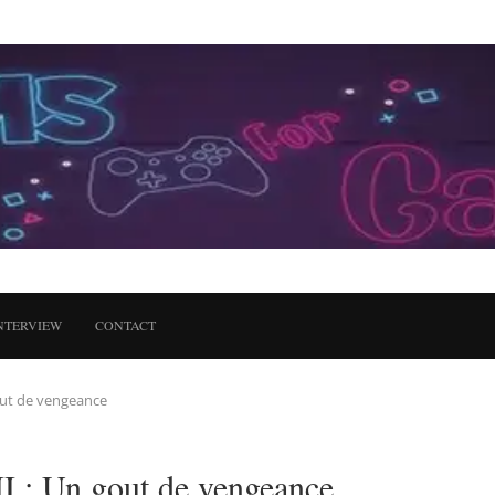
NTERVIEW
CONTACT
 gout de vengeance
II : Un gout de vengeance