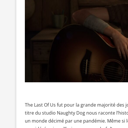
The Last Of Us fut pour la grande majorité des 
titre du studio Naughty Dog nous raconte l’hist
un monde décimé par une pandémie. Même si le t