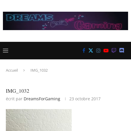
Accueil
IMG_1032
IMG_1032
écrit par
DreamsForGaming
23 octobre 2017