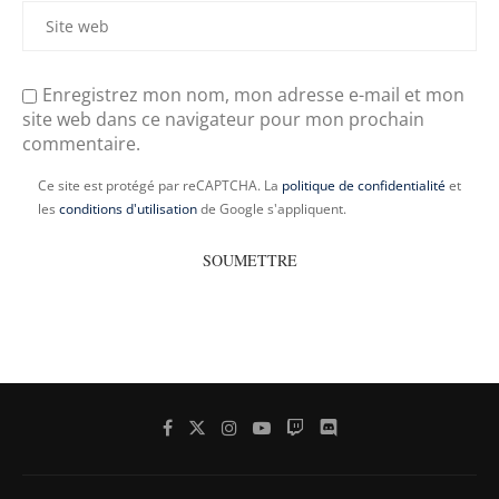
Enregistrez mon nom, mon adresse e-mail et mon
site web dans ce navigateur pour mon prochain
commentaire.
Ce site est protégé par reCAPTCHA. La
politique de confidentialité
et
les
conditions d'utilisation
de Google s'appliquent.