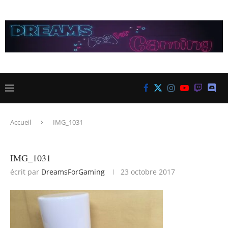
Accueil
IMG_1031
IMG_1031
écrit par
DreamsForGaming
23 octobre 2017