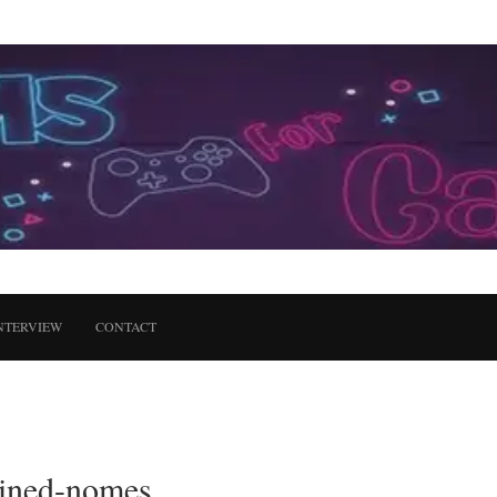
NTERVIEW
CONTACT
lained-nomes