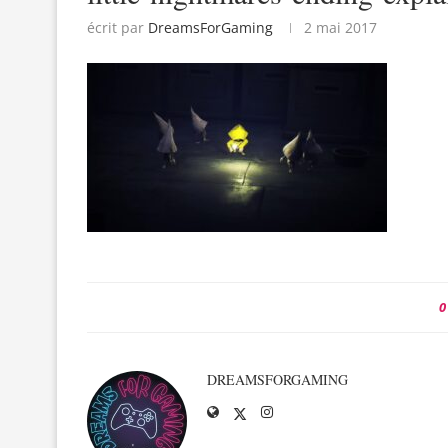
écrit par
DreamsForGaming
2 mai 2017
0
DREAMSFORGAMING