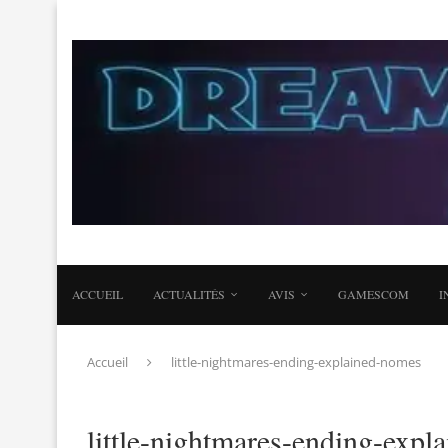
ACCUEIL
ACTUALITÉS
AVIS
GAMESCOM
I
Accueil
little-nightmares-ending-explained-nomes
little-nightmares-ending-exp