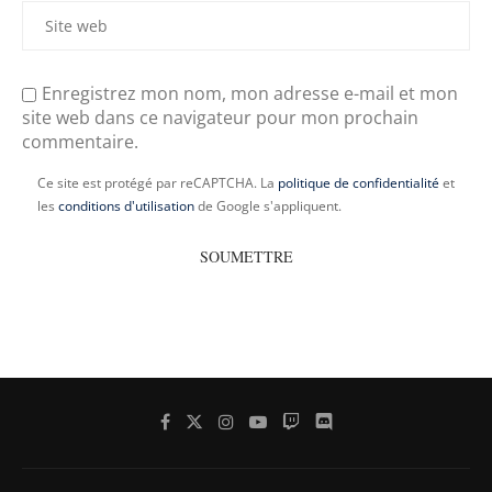
Enregistrez mon nom, mon adresse e-mail et mon
site web dans ce navigateur pour mon prochain
commentaire.
Ce site est protégé par reCAPTCHA. La
politique de confidentialité
et
les
conditions d'utilisation
de Google s'appliquent.