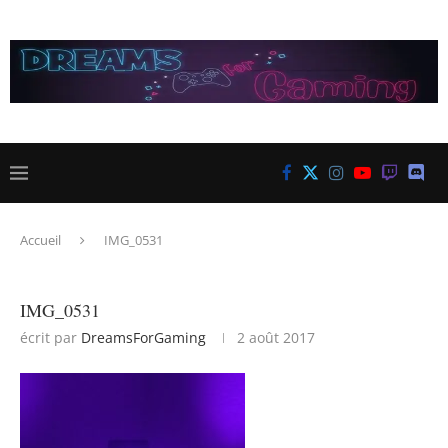
Accueil
IMG_0531
IMG_0531
écrit par
DreamsForGaming
2 août 2017