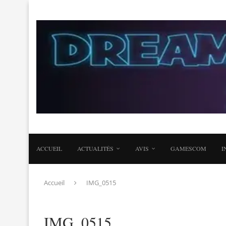
ACCUEIL
ACTUALITÉS
AVIS
GAMESCOM
I
Accueil
IMG_0515
IMG_0515