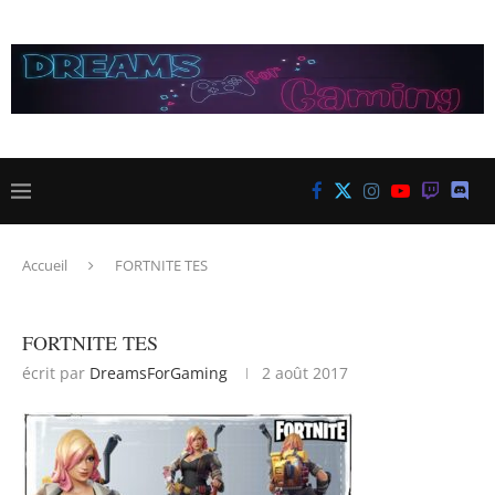
Accueil
FORTNITE TES
FORTNITE TES
écrit par
DreamsForGaming
2 août 2017