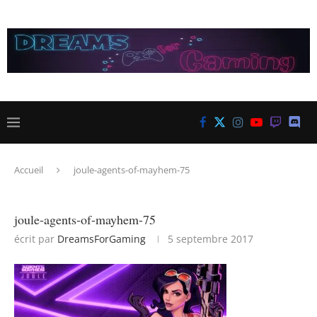
Accueil
joule-agents-of-mayhem-75
joule-agents-of-mayhem-75
écrit par
DreamsForGaming
5 septembre 2017