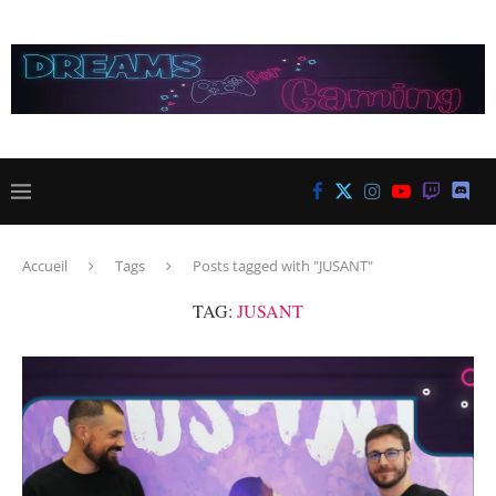
Accueil
Tags
Posts tagged with "JUSANT"
TAG:
JUSANT