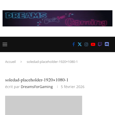
Accueil
soledad-placeholder-1920×1080-1
soledad-placeholder-1920×1080-1
écrit par
DreamsForGaming
5 février 2026