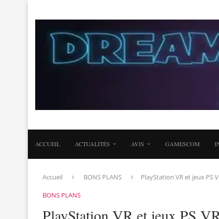
ACCUEIL
ACTUALITÉS
AVIS
GAMESCOM
I
Accueil
BONS PLANS
PlayStation VR et jeux PS V
BONS PLANS
PlayStation VR et jeux PS VR