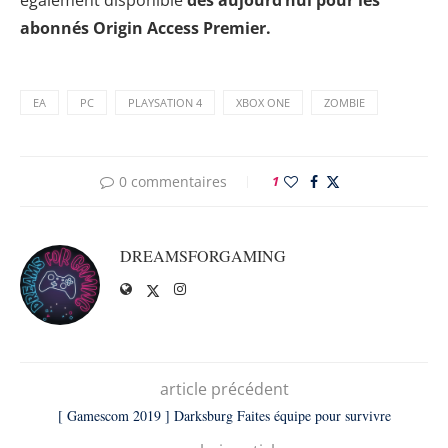
également disponible
dès aujourd’hui pour les
abonnés Origin Access Premier.
EA
PC
PLAYSATION 4
XBOX ONE
ZOMBIE
0 commentaires
1
DREAMSFORGAMING
article précédent
[ Gamescom 2019 ] Darksburg Faites équipe pour survivre