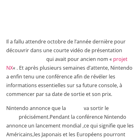
Pendant la conférence entièrement dédiée à la
Switch, Nintendo a révélé la date de sortie et le prix
de sa prochaine console.
Il a fallu attendre octobre de l’année dernière pour
découvrir dans une courte vidéo de présentation
la
Nintendo Switch
qui avait pour ancien nom «
projet
NX
« . Et après plusieurs semaines d’attente, Nintendo
a enfin tenu une conférence afin de révéler les
informations essentielles sur sa future console, à
commencer par sa date de sortie et son prix.
Nintendo annonce que la
Switch
va sortir le
3 mars
2017
précisément.Pendant la conférence Nintendo
annonce un lancement mondial ,ce qui signifie que les
Américains,les Japonais et les Européens pourront