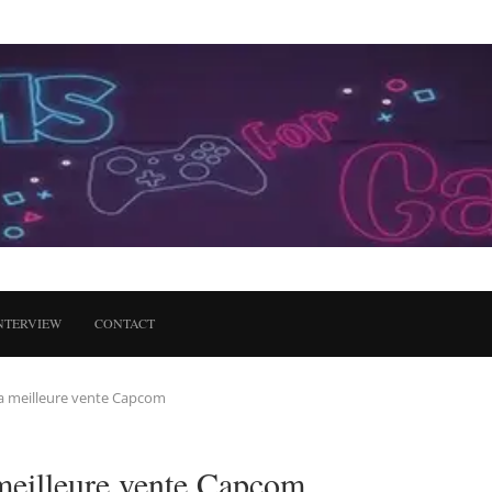
NTERVIEW
CONTACT
a meilleure vente Capcom
meilleure vente Capcom