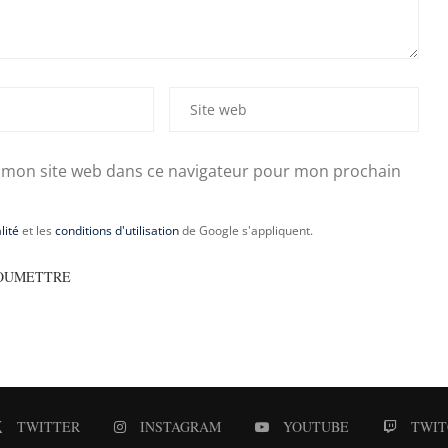
 mon site web dans ce navigateur pour mon prochain
lité
et les
conditions d'utilisation
de Google s'appliquent.
TWITTER
INSTAGRAM
YOUTUBE
TWIT