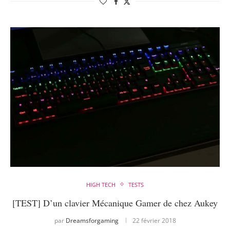
HIGH TECH
TESTS
[TEST] D’un clavier Mécanique Gamer de chez Aukey
par
Dreamsforgaming
22 février 2018