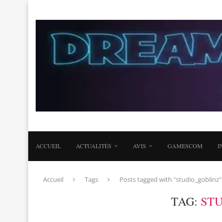
ACCUEIL
ACTUALITÉS
AVIS
GAMESCOM
I
Accueil
Tags
Posts tagged with "studio_goblinz"
TAG:
ST