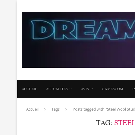
ACCUEIL
ACTUALITÉS
AVIS
GAMESCOM
I
Accueil
Tags
Posts tagged with "Steel Wool Stud
TAG:
STEE