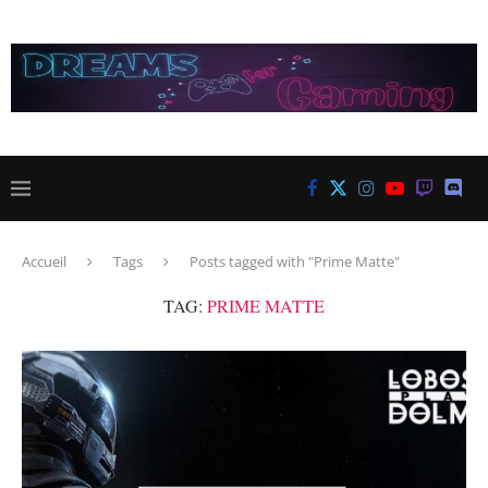
Accueil
Tags
Posts tagged with "Prime Matte"
TAG:
PRIME MATTE