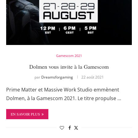
Gamescom 2021
Dolmen vous invite à la Gamescom
par
Dreamsforgaming
22 août 2021
Prime Matter et Massive Work Studio emmènent
Dolmen, à la Gamescom 2021. Le titre propulse …
EN SAVOIR PLUS