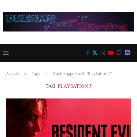
Accueil
Tags
Posts tagged with "PlaySation 5"
TAG:
PLAYSATION 5