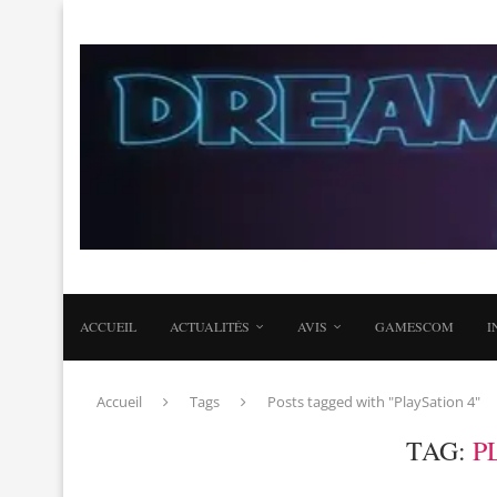
ACCUEIL
ACTUALITÉS
AVIS
GAMESCOM
I
Accueil
Tags
Posts tagged with "PlaySation 4"
TAG:
P