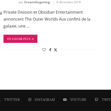
par
Dreamsforgaming
8 décembre 2018
Private Division et Obsidian Entertainment
té
annoncent The Outer Worlds Aux confins de la
galaxie, une …
EN SAVOIR PLUS
TWITTER
INSTAGRAM
YOUTUBE
TWIT