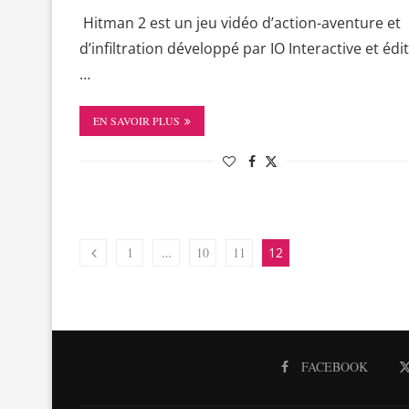
Hitman 2 est un jeu vidéo d’action-aventure et
d’infiltration développé par IO Interactive et édi
…
EN SAVOIR PLUS
1
…
10
11
12
FACEBOOK