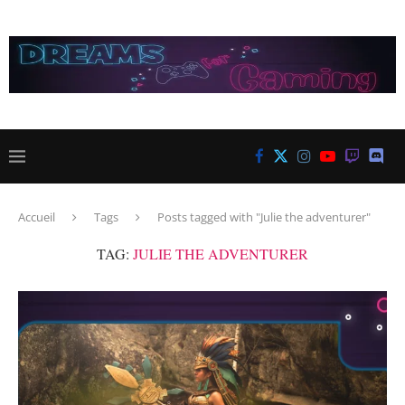
Accueil
Tags
Posts tagged with "Julie the adventurer"
TAG:
JULIE THE ADVENTURER