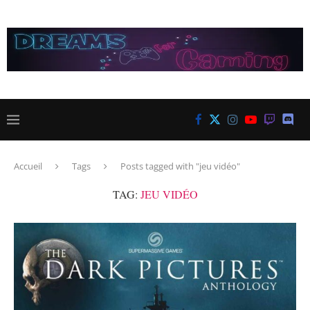
Accueil
Tags
Posts tagged with "jeu vidéo"
TAG:
JEU VIDÉO