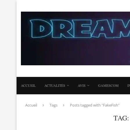
ACCUEIL
ACTUALITÉS
AVIS
GAMESCOM
I
Accueil
Tags
Posts tagged with "FakeFish"
TAG