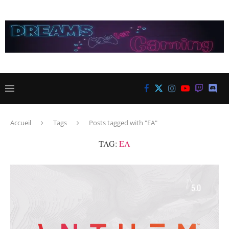
Accueil
Tags
Posts tagged with "EA"
TAG:
EA
5.0