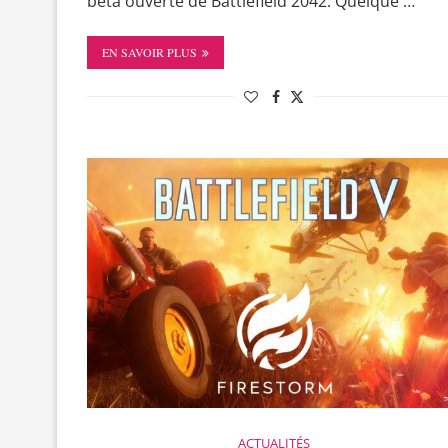
bêta ouverte de Battlefield 2042. Quelque …
EN SAVOIR PLUS
ACTUALITÉS