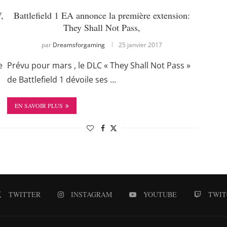
V,
Battlefield 1 EA annonce la première extension:
They Shall Not Pass,
par
Dreamsforgaming
25 janvier 2017
e
Prévu pour mars , le DLC « They Shall Not Pass »
de Battlefield 1 dévoile ses …
EN SAVOIR PLUS
TWITTER
INSTAGRAM
YOUTUBE
TWIT