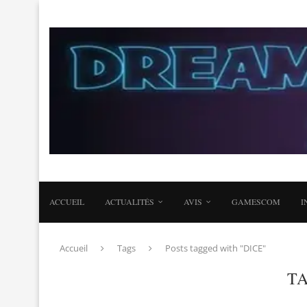
ACCUEIL
ACTUALITÉS
AVIS
GAMESCOM
I
Accueil
Tags
Posts tagged with "DICE"
T