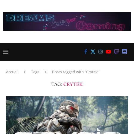
Accueil
Tags
Posts tagged with "Crytek"
TAG:
CRYTEK