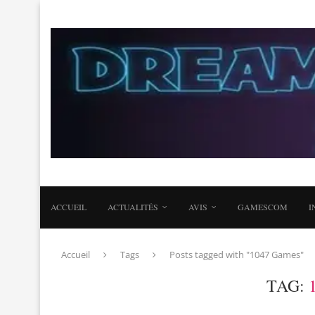
ACCUEIL
ACTUALITÉS
AVIS
GAMESCOM
I
Accueil
Tags
Posts tagged with "1047 Games"
TAG: