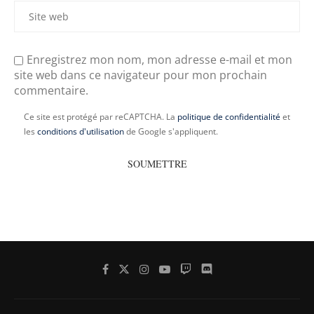
Enregistrez mon nom, mon adresse e-mail et mon
site web dans ce navigateur pour mon prochain
commentaire.
Ce site est protégé par reCAPTCHA. La
politique de confidentialité
et
les
conditions d'utilisation
de Google s'appliquent.