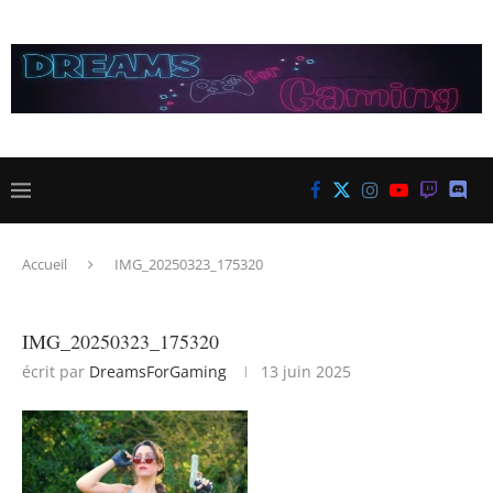
Accueil
IMG_20250323_175320
IMG_20250323_175320
écrit par
DreamsForGaming
13 juin 2025